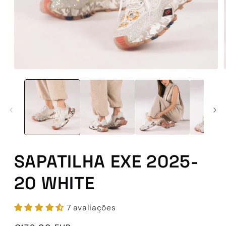
Abrir
conteúdo
multimédia
1
em
modal
SAPATILHA EXE 2025-
20 WHITE
7 avaliações