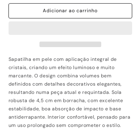
quantidade
quantidade
de
Adicionar ao carrinho
de
SAPATILHA
SAPATILHA
EXE
EXE
2025-
2025-
20
20
WHITE
WHITE
Sapatilha em pele com aplicação integral de
cristais, criando um efeito luminoso e muito
marcante. O design combina volumes bem
definidos com detalhes decorativos elegantes,
resultando numa peça atual e requintada. Sola
robusta de 4,5 cm em borracha, com excelente
estabilidade, boa absorção de impacto e base
antiderrapante. Interior confortável, pensado para
um uso prolongado sem comprometer o estilo.