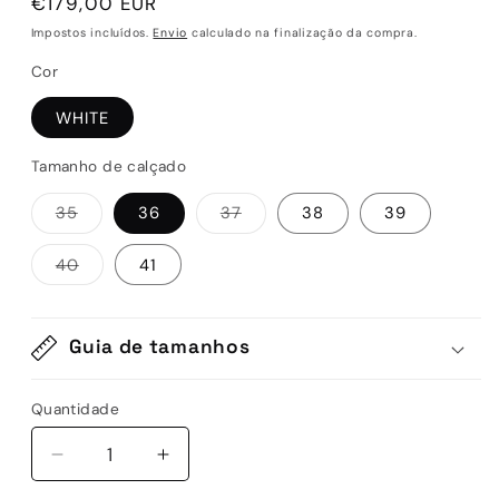
Preço
€179,00 EUR
normal
Impostos incluídos.
Envio
calculado na finalização da compra.
Cor
WHITE
Tamanho de calçado
Variante
Variante
35
36
37
38
39
esgotada
esgotada
ou
ou
indisponível
indisponível
Variante
40
41
esgotada
ou
indisponível
Guia de tamanhos
Quantidade
Quantidade
Diminuir
Aumentar
a
a