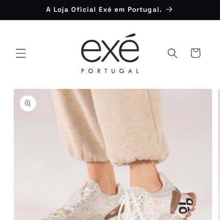
Saltar
A Loja Oficial Exé em Portugal.
para o
conteúdo
Carrinho
Saltar para
a
informação
do produto