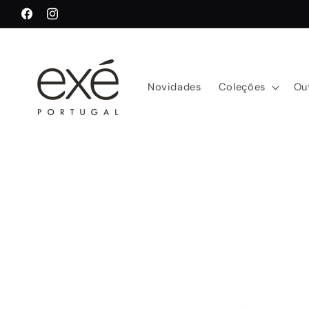
Saltar
para o
Facebook
Instagram
conteúdo
Novidades
Coleções
Ou
Saltar para
a
informação
do produto