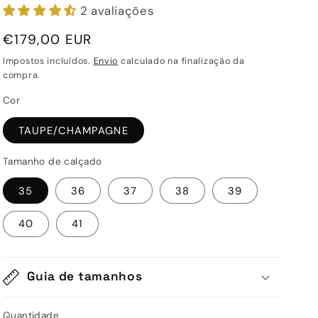
2 avaliações
Preço
€179,00 EUR
normal
Impostos incluídos.
Envio
calculado na finalização da
compra.
Cor
TAUPE/CHAMPAGNE
Tamanho de calçado
35
36
37
38
39
40
41
Guia de tamanhos
Quantidade
Quantidade