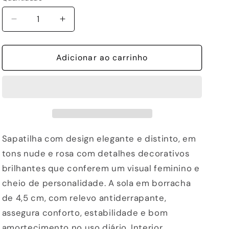
Diminuir
Aumentar
a
a
quantidade
quantidade
de
Adicionar ao carrinho
de
SAPATILHA
SAPATILHA
EXE
EXE
4032-
4032-
20
20
TAUPE/CHAMPAGNE
TAUPE/CHAMPAGNE
Sapatilha com design elegante e distinto, em
tons nude e rosa com detalhes decorativos
brilhantes que conferem um visual feminino e
cheio de personalidade. A sola em borracha
de 4,5 cm, com relevo antiderrapante,
assegura conforto, estabilidade e bom
amortecimento no uso diário. Interior