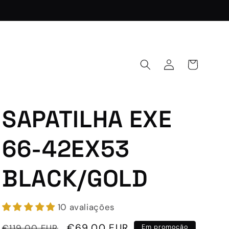
Iniciar
Carrinho
sessão
SAPATILHA EXE
66-42EX53
BLACK/GOLD
10 avaliações
Preço
Preço
€69,00 EUR
€119,00 EUR
Em promoção