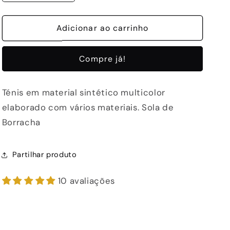
a
a
quantidade
quantidade
de
Adicionar ao carrinho
de
SAPATILHA
SAPATILHA
EXE
EXE
Compre já!
66-
66-
42EX53
42EX53
BLACK/GOLD
BLACK/GOLD
Ténis em material sintético multicolor
elaborado com vários materiais. Sola de
Borracha
Partilhar produto
10 avaliações