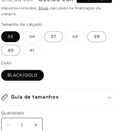
normal
de
Impostos incluídos.
Envio
calculado na finalização da
saldo
compra.
Tamanho de calçado
Variante
Variante
35
36
37
38
39
esgotada
esgotada
ou
ou
indisponível
indisponível
Variante
40
41
esgotada
ou
indisponível
Color
BLACK/GOLD
Guia de tamanhos
Quantidade
Quantidade
Diminuir
Aumentar