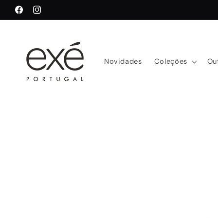
Saltar
para o
Facebook
Instagram
conteúdo
Novidades
Coleções
Ou
Saltar para
a
informação
do produto