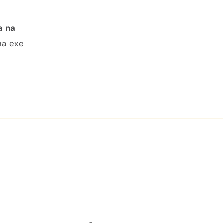
a na
na exe