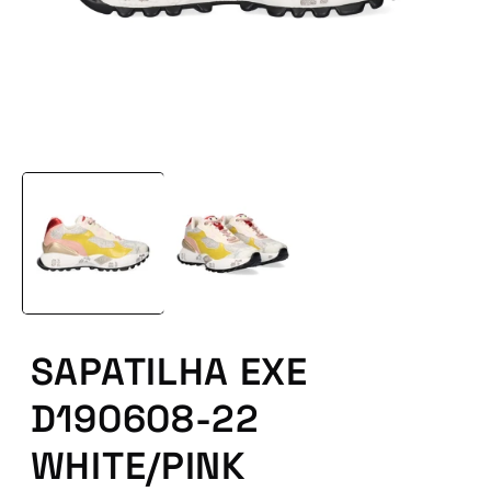
Abrir
conteúdo
multimédia
1
em
modal
SAPATILHA EXE
D190608-22
WHITE/PINK