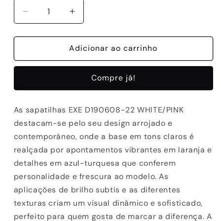
Diminuir
Aumentar
a
a
quantidade
quantidade
de
Adicionar ao carrinho
de
SAPATILHA
SAPATILHA
EXE
EXE
Compre já!
D190608-
D190608-
22
22
WHITE/PINK
WHITE/PINK
As sapatilhas EXE D190608-22 WHITE/PINK
destacam-se pelo seu design arrojado e
contemporâneo, onde a base em tons claros é
realçada por apontamentos vibrantes em laranja e
detalhes em azul-turquesa que conferem
personalidade e frescura ao modelo. As
aplicações de brilho subtis e as diferentes
texturas criam um visual dinâmico e sofisticado,
perfeito para quem gosta de marcar a diferença. A