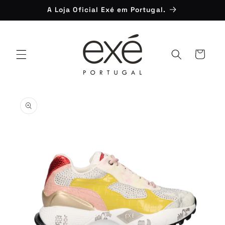
Saltar
A Loja Oficial Exé em Portugal.
para o
conteúdo
Carrinho
Saltar para
a
informação
do produto