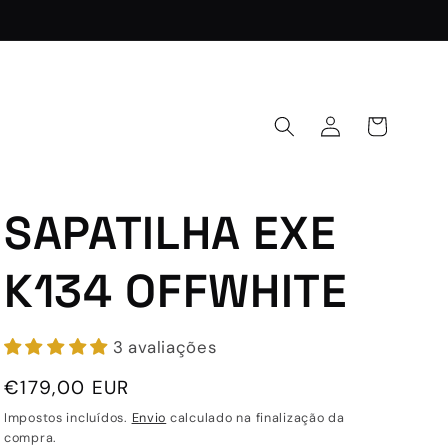
Iniciar
Carrinho
sessão
SAPATILHA EXE
K134 OFFWHITE
3 avaliações
Preço
€179,00 EUR
normal
Impostos incluídos.
Envio
calculado na finalização da
compra.