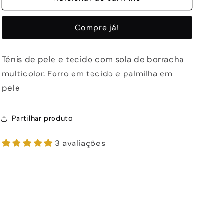
SAPATILHA
SAPATILHA
EXE
EXE
Compre já!
K134
K134
OFFWHITE
OFFWHITE
Ténis de pele e tecido com sola de borracha
multicolor. Forro em tecido e palmilha em
pele
Partilhar produto
3 avaliações