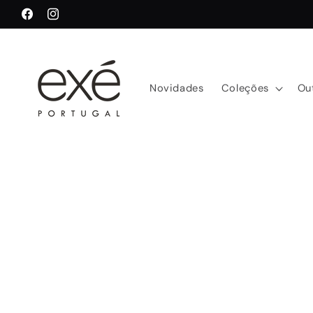
Saltar
para o
Facebook
Instagram
conteúdo
Novidades
Coleções
Ou
Saltar para
a
informação
do produto