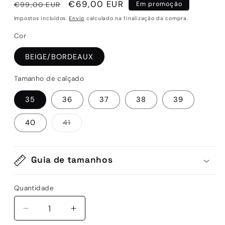
Preço
Preço
€69,00 EUR
€99,00 EUR
Em promoção
normal
de
Impostos incluídos.
Envio
calculado na finalização da compra.
saldo
Cor
BEIGE/BORDEAUX
Tamanho de calçado
35
36
37
38
39
Variante
40
41
esgotada
ou
indisponível
Guia de tamanhos
Quantidade
Quantidade
Diminuir
Aumentar
a
a