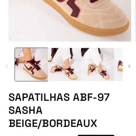
Abrir
conteúdo
multimédia
1
em
modal
SAPATILHAS ABF-97
SASHA
BEIGE/BORDEAUX