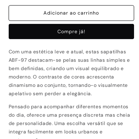
quantidade
quantidade
de
Adicionar ao carrinho
de
SAPATILHAS
SAPATILHAS
ABF-
ABF-
Compre já!
97
97
SASHA
SASHA
BEIGE/BORDEAUX
BEIGE/BORDEAUX
Com uma estética leve e atual, estas sapatilhas
ABF-97 destacam-se pelas suas linhas simples e
bem definidas, criando um visual equilibrado e
moderno. O contraste de cores acrescenta
dinamismo ao conjunto, tornando-o visualmente
apelativo sem perder a elegância.
Pensado para acompanhar diferentes momentos
do dia, oferece uma presença discreta mas cheia
de personalidade. Uma escolha versátil que se
integra facilmente em looks urbanos e