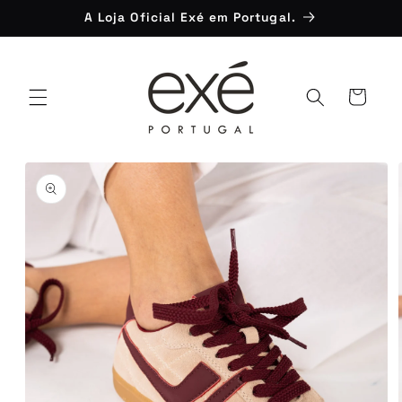
Saltar
A Loja Oficial Exé em Portugal.
para o
conteúdo
Carrinho
Saltar para
a
informação
do produto