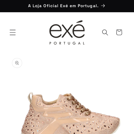
Saltar
A Loja Oficial Exé em Portugal.
para o
conteúdo
Carrinho
Saltar para
a
informação
do produto