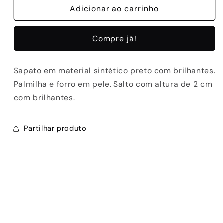
de
Adicionar ao carrinho
de
SAPATOS
SAPATOS
EMERY
EMERY
Compre já!
230
230
-
-
BLACK
BLACK
Sapato em material sintético preto com brilhantes.
Palmilha e forro em pele. Salto com altura de 2 cm
com brilhantes.
Partilhar produto