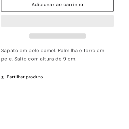
de
Adicionar ao carrinho
de
SAPATOS
SAPATOS
EXE
EXE
VIENA
VIENA
500
500
TABACO
TABACO
Sapato em pele camel. Palmilha e forro em
pele. Salto com altura de 9 cm.
Partilhar produto