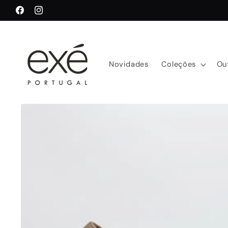
Saltar
para o
Facebook
Instagram
conteúdo
Novidades
Coleções
Ou
Saltar para
a
informação
do produto