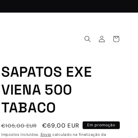
Iniciar
Carrinho
sessão
SAPATOS EXE
VIENA 500
TABACO
Preço
Preço
€69,00 EUR
€105,00 EUR
Em promoção
normal
de
Impostos incluídos.
Envio
calculado na finalização da