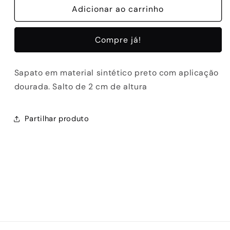
de
Adicionar ao carrinho
de
SAPATOS
SAPATOS
SONIA-
SONIA-
Compre já!
811
811
BLACK
BLACK
Sapato em material sintético preto com aplicação
dourada. Salto de 2 cm de altura
Partilhar produto