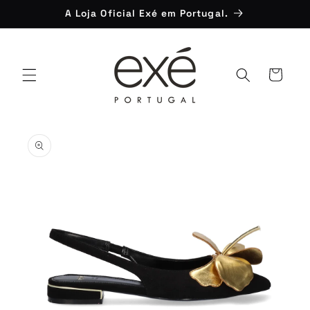
Saltar
A Loja Oficial Exé em Portugal.
para o
conteúdo
Carrinho
Saltar para
a
informação
do produto