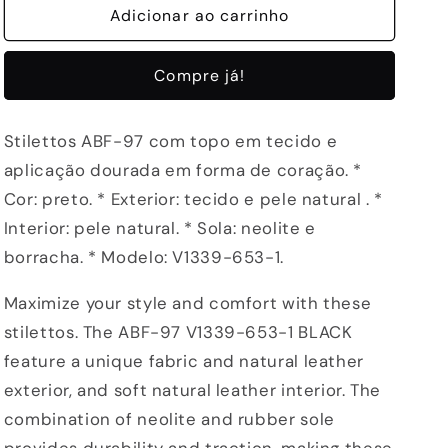
de
Adicionar ao carrinho
de
STILETTOS
STILETTOS
ABF-
ABF-
Compre já!
97
97
-
-
V1339-
V1339-
Stilettos ABF-97 com topo em tecido e
653-
653-
aplicação dourada em forma de coração. *
1
1
BLACK
BLACK
Cor: preto. * Exterior: tecido e pele natural . *
Interior: pele natural. * Sola: neolite e
borracha. * Modelo: V1339-653-1.
Maximize your style and comfort with these
stilettos. The ABF-97 V1339-653-1 BLACK
feature a unique fabric and natural leather
exterior, and soft natural leather interior. The
combination of neolite and rubber sole
provides durability and traction, making these