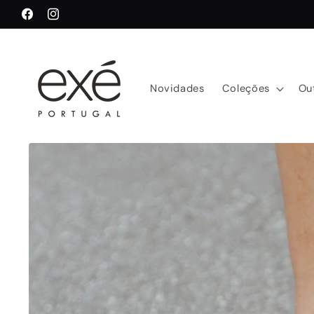
Saltar
para o
Facebook
Instagram
conteúdo
Novidades
Coleções
Ou
Saltar para
a
informação
do produto