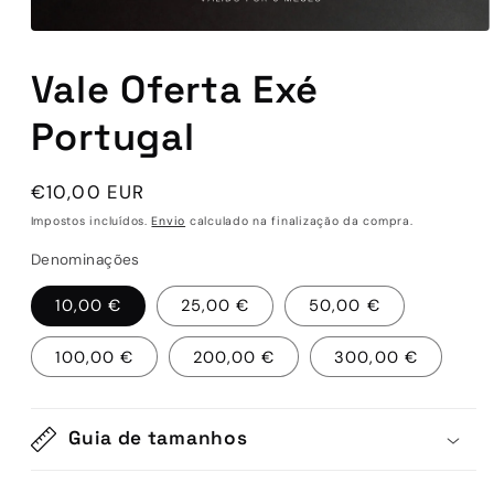
Abrir
conteúdo
multimédia
Vale Oferta Exé
1
em
Portugal
modal
Preço
€10,00 EUR
normal
Impostos incluídos.
Envio
calculado na finalização da compra.
Denominações
10,00 €
25,00 €
50,00 €
100,00 €
200,00 €
300,00 €
Guia de tamanhos