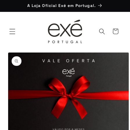
Saltar
A Loja Oficial Exé em Portugal.
para o
conteúdo
Carrinho
Saltar para
a
informação
do produto