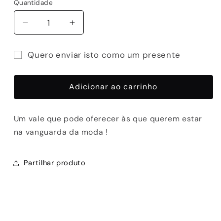
Quantidade
Quantidade
Diminuir
Aumentar
a
a
quantidade
quantidade
Quero enviar isto como um presente
de
de
Formulário
Vale
Vale
Oferta
Oferta
de
Adicionar ao carrinho
Exé
Exé
destinatário
Portugal
Portugal
do
Um vale que pode oferecer às que querem estar
cartão
na vanguarda da moda !
de
oferta
fechado
Partilhar produto